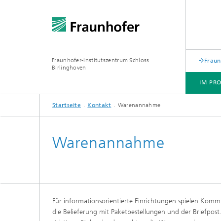
Fraunhofer-Institutszentrum Schloss
Fraun
Birlinghoven
IM PRO
Startseite
Kontakt
Warenannahme
IM PROFIL
JOBS / KARRIERE
KONTAKT
SCHLOSS BIRLINGHOVEN
Warenannahme
Für informationsorientierte Einrichtungen spielen Komm
die Belieferung mit Paketbestellungen und der Briefpos