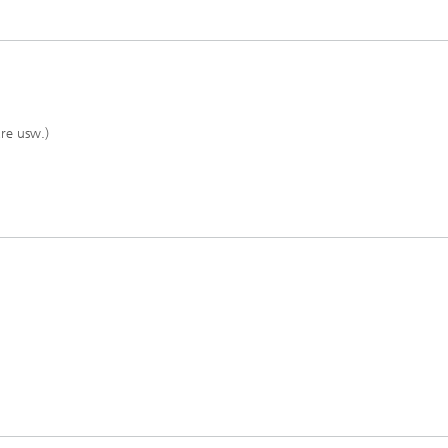
e
re usw.)