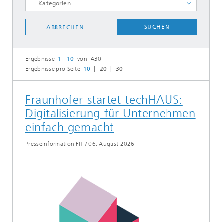
Pressemitteilungen FIT
SUCHEN
ABBRECHEN
Pressemitteilungen IAIS
Pressemitteilungen SCAI
Ergebnisse
1 - 10
von 430
Ergebnisse pro Seite
10
20
30
ALLE AUSWÄHLEN
Fraunhofer startet techHAUS:
Digitalisierung für Unternehmen
einfach gemacht
Presseinformation FIT
/
06. August 2026