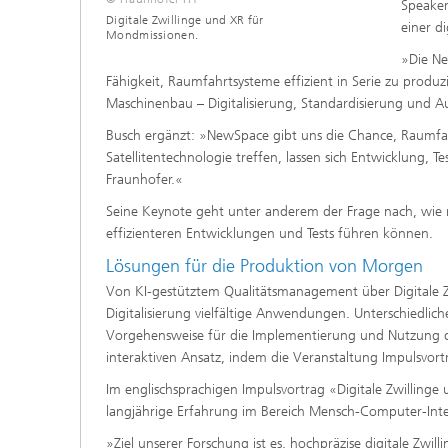
Speaker
Digitale Zwillinge und XR für
einer di
Mondmissionen.
»Die Ne
Fähigkeit, Raumfahrtsysteme effizient in Serie zu produ
Maschinenbau – Digitalisierung, Standardisierung und A
Busch ergänzt: »NewSpace gibt uns die Chance, Raumfa
Satellitentechnologie treffen, lassen sich Entwicklung, Te
Fraunhofer.«
Seine Keynote geht unter anderem der Frage nach, wie 
effizienteren Entwicklungen und Tests führen können.
Lösungen für die Produktion von Morgen
Von KI-gestütztem Qualitätsmanagement über Digitale Zw
Digitalisierung vielfältige Anwendungen. Unterschiedlich
Vorgehensweise für die Implementierung und Nutzung digi
interaktiven Ansatz, indem die Veranstaltung Impulsvo
Im englischsprachigen Impulsvortrag «Digitale Zwillinge
langjährige Erfahrung im Bereich Mensch-Computer-Inter
»Ziel unserer Forschung ist es, hochpräzise digitale Zwi