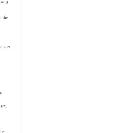
utung
m die
ke von
e
ert.
lfe