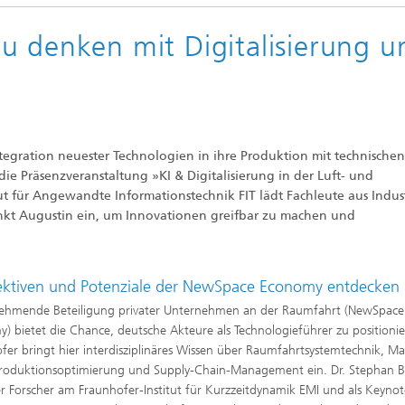
u denken mit Digitalisierung u
Integration neuester Technologien in ihre Produktion mit technische
ie Präsenzveranstaltung »KI & Digitalisierung in der Luft- und
t für Angewandte Informationstechnik FIT lädt Fachleute aus Indus
nkt Augustin ein, um Innovationen greifbar zu machen und
ektiven und Potenziale der NewSpace Economy entdecken
nehmende Beteiligung privater Unternehmen an der Raumfahrt (NewSpace
) bietet die Chance, deutsche Akteure als Technologieführer zu positionie
fer bringt hier interdisziplinäres Wissen über Raumfahrtsystemtechnik, Mat
roduktionsoptimierung und Supply-Chain-Management ein. Dr. Stephan Bu
er Forscher am Fraunhofer-Institut für Kurzzeitdynamik EMI und als Keynot