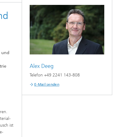
nd
n und
Alex Deeg
trie
Telefon +49 2241 143-808
E-Mail senden
ren.
erial-
sch ist
e-