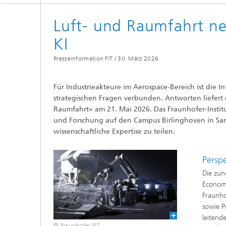
Luft- und Raumfahrt ne
KI
Presseinformation FIT /
30. März 2026
Für Industrieakteure im Aerospace-Bereich ist die 
strategischen Fragen verbunden. Antworten liefert d
Raumfahrt« am 21. Mai 2026. Das Fraunhofer-Institu
und Forschung auf den Campus Birlinghoven in Sa
wissenschaftliche Expertise zu teilen.
Persp
Die zu
Economy
Fraunho
sowie P
leitend
© Fraunhofer FIT