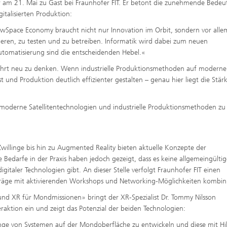
 am 21. Mai zu Gast bei Fraunhofer FIT. Er betont die zunehmende Bede
gitalisierten Produktion:
wSpace Economy braucht nicht nur Innovation im Orbit, sondern vor alle
zieren, zu testen und zu betreiben. Informatik wird dabei zum neuen
utomatisierung sind die entscheidenden Hebel.«
hrt neu zu denken. Wenn industrielle Produktionsmethoden auf moderne
st und Produktion deutlich effizienter gestalten – genau hier liegt die Stär
moderne Satellitentechnologien und industrielle Produktionsmethoden zu
illinge bis hin zu Augmented Reality bieten aktuelle Konzepte der
e Bedarfe in der Praxis haben jedoch gezeigt, dass es keine allgemeingültig
taler Technologien gibt. An dieser Stelle verfolgt Fraunhofer FIT einen
rträge mit aktivierenden Workshops und Networking-Möglichkeiten kombini
 und XR für Mondmissionen» bringt der XR-Spezialist Dr. Tommy Nilsson
aktion ein und zeigt das Potenzial der beiden Technologien:
llinge von Systemen auf der Mondoberfläche zu entwickeln und diese mit Hi