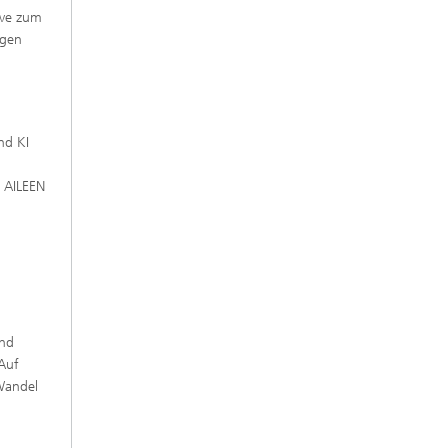
ive zum
agen
nd KI
k AILEEN
und
 Auf
 Wandel