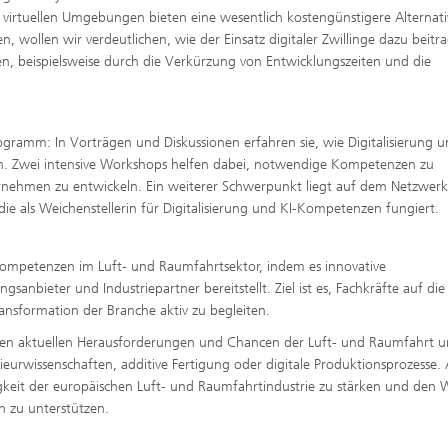
e virtuellen Umgebungen bieten eine wesentlich kostengünstigere Alternat
, wollen wir verdeutlichen, wie der Einsatz digitaler Zwillinge dazu beitr
en, beispielsweise durch die Verkürzung von Entwicklungszeiten und die
gramm: In Vorträgen und Diskussionen erfahren sie, wie Digitalisierung u
en. Zwei intensive Workshops helfen dabei, notwendige Kompetenzen zu
ernehmen zu entwickeln. Ein weiterer Schwerpunkt liegt auf dem Netzwer
ie als Weichenstellerin für Digitalisierung und KI-Kompetenzen fungiert.
Kompetenzen im Luft- und Raumfahrtsektor, indem es innovative
sanbieter und Industriepartner bereitstellt. Ziel ist es, Fachkräfte auf die
ansformation der Branche aktiv zu begleiten.
n den aktuellen Herausforderungen und Chancen der Luft- und Raumfahrt 
rwissenschaften, additive Fertigung oder digitale Produktionsprozesse.
gkeit der europäischen Luft- und Raumfahrtindustrie zu stärken und den
on zu unterstützen.