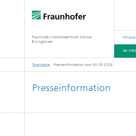
Fraunhofer-Institutszentrum Schloss
Fraun
Birlinghoven
IM PRO
Startseite
Presseinformation vom 30.03.2026
IM PROFIL
JOBS / KARRIERE
KONTAKT
SCHLOSS BIRLINGHOVEN
Presseinformation