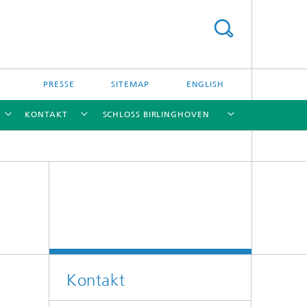
PRESSE
SITEMAP
ENGLISH
KONTAKT
SCHLOSS BIRLINGHOVEN
[X]
[X]
[X]
[X]
Kontakt