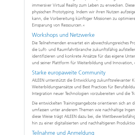
immersiver Virtual Reality zum Leben zu erwecken. Dies
physischen Prototyping. Indem wir ihren Nutzen aufzeigen
kann, die Vorbereitung künftiger Missionen zu optimier
Einsparung von Ressourcen.«
Workshops und Netzwerke
Die Teilnehmenden erwartet ein abwechslungsreiches Pro
die Luft- und Raumfahrtbranche zukunftsfähig aufstell
identifizieren und konkrete Ansätze für das eigene Unt
und seiner Plattform für Weiterbildung und Innovation, d
Starke europaweite Community
AILEEN unterstützt die Entwicklung zukunftsrelevanter 
Weiterbildungsansätze und Best Practices für Berufsbildung
Integration neuer Technologien vorzubereiten und die Tr
Die entwickelten Trainingsangebote orientieren sich a
umfassen unter anderem Themen wie nachhaltige Ingenieu
diese Weise trägt AILEEN dazu bei, die Wettbewerbsfähi
hin zu einer digitalisierten und nachhaltigeren Produkti
Teilnahme und Anmeldung