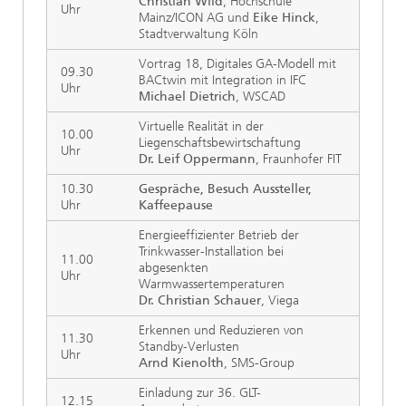
Christian Wild
, Hochschule
Uhr
Mainz/ICON AG und
Eike Hinck
,
Stadtverwaltung Köln
Vortrag 18, Digitales GA-Modell mit
09.30
BACtwin mit Integration in IFC
Uhr
Michael Dietrich
, WSCAD
Virtuelle Realität in der
10.00
Liegenschaftsbewirtschaftung
Uhr
Dr. Leif Oppermann
, Fraunhofer FIT
10.30
Gespräche, Besuch Aussteller,
Uhr
Kaffeepause
Energieeffizienter Betrieb der
Trinkwasser-Installation bei
11.00
abgesenkten
Uhr
Warmwassertemperaturen
Dr. Christian Schauer
, Viega
Erkennen und Reduzieren von
11.30
Standby-Verlusten
Uhr
Arnd Kienolth
, SMS-Group
Einladung zur 36. GLT-
12.15