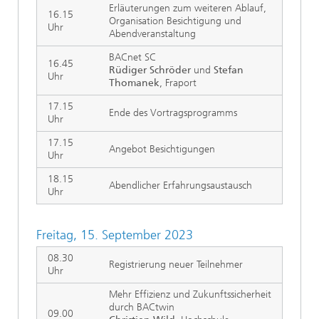
Erläuterungen zum weiteren Ablauf,
16.15
Organisation Besichtigung und
Uhr
Abendveranstaltung
BACnet SC
16.45
Rüdiger
Schröder
und
Stefan
Uhr
Thomanek
, Fraport
17.15
Ende des Vortragsprogramms
Uhr
17.15
Angebot Besichtigungen
Uhr
18.15
Abendlicher Erfahrungsaustausch
Uhr
Freitag, 15. September 2023
08.30
Registrierung neuer Teilnehmer
Uhr
Mehr Effizienz und Zukunftssicherheit
durch BACtwin
09.00