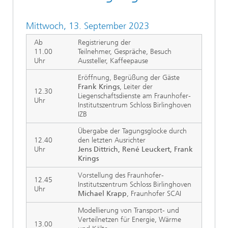
Mittwoch, 13. September 2023
Ab
Registrierung der
11.00
Teilnehmer, Gespräche, Besuch
Uhr
Aussteller, Kaffeepause
Eröffnung, Begrüßung der Gäste
Frank Krings
, Leiter der
12.30
Liegenschaftsdienste am Fraunhofer-
Uhr
Institutszentrum Schloss Birlinghoven
IZB
Übergabe der Tagungsglocke durch
12.40
den letzten Ausrichter
Uhr
Jens Dittrich, René Leuckert, Frank
Krings
Vorstellung des Fraunhofer-
12.45
Institutszentrum Schloss Birlinghoven
Uhr
Michael Krapp
, Fraunhofer SCAI
Modellierung von Transport- und
Verteilnetzen für Energie, Wärme
13.00